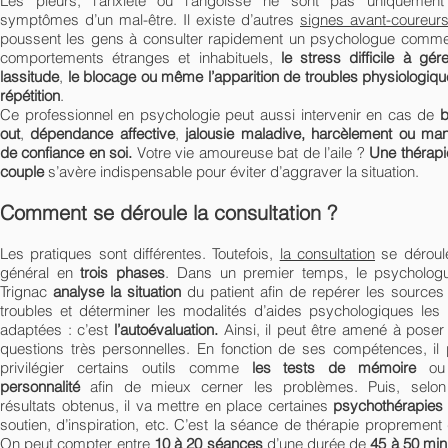
Les pleurs, l’anxiété ou l’angoisse ne sont pas uniquement
symptômes d’un mal-être. Il existe d’autres
signes avant-coureur
poussent les gens à consulter rapidement un psychologue comme
comportements étranges et inhabituels,
le stress difficile à gére
lassitude
,
le blocage ou même l’apparition de troubles physiologiq
répétition
.
Ce professionnel en psychologie peut aussi intervenir en cas de
b
out
,
dépendance affective
,
jalousie maladive, harcèlement ou ma
de confiance en soi.
Votre vie amoureuse bat de l’aile ?
Une thérapi
couple
s’avère indispensable pour éviter d’aggraver la situation.
Comment se déroule la consultation ?
Les pratiques sont différentes. Toutefois,
la consultation
se déroul
général en
trois phases
. Dans un premier temps, le psycholog
Trignac
analyse la situation
du patient afin de repérer les sources
troubles et déterminer les modalités d’aides psychologiques les 
adaptées : c’est
l’autoévaluation.
Ainsi, il peut être amené à poser
questions très personnelles. En fonction de ses compétences, il 
privilégier certains outils comme
les tests de mémoire
ou
personnalité
afin de mieux cerner les problèmes. Puis, selon
résultats obtenus, il va mettre en place certaines
psychothérapies
soutien, d’inspiration, etc. C’est la séance de thérapie proprement 
On peut compter entre
10 à 20 séances
d’une durée de
45 à 50 min