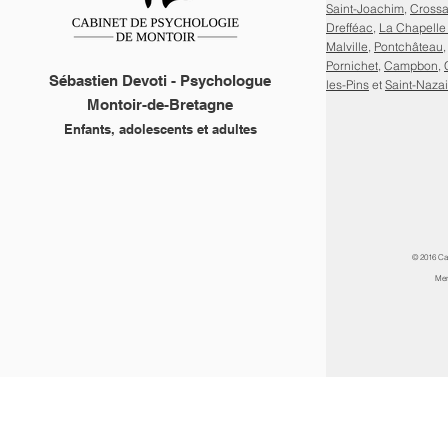
Saint-Joachim
,
Cross
Drefféac
,
La Chapelle
Malville
,
Pontchâteau
Pornichet
,
Campbon
,
Sébastien Devoti - Psychologue
les-Pins
et
Saint-Nazai
Montoir-de-Bretagne
Enfants, adolescents et adultes
© 2016 Ca
Men
DÉVELOPPÉ PAR WIX FACTORY