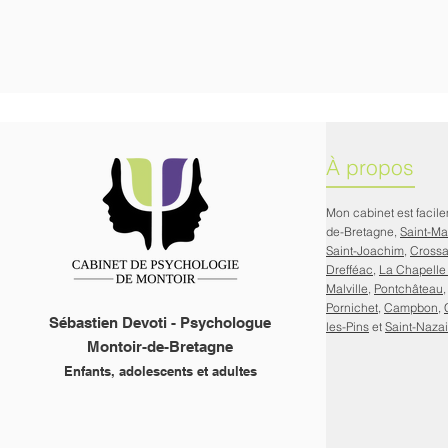
À propos
Mon cabinet est facil
de-Bretagne,
Saint-M
Saint-Joachim
,
Cross
Drefféac
,
La Chapelle
Malville
,
Pontchâteau
Pornichet
,
Campbon
,
Sébastien Devoti - Psychologue
les-Pins
et
Saint-Nazai
Montoir-de-Bretagne
Enfants, adolescents et adultes