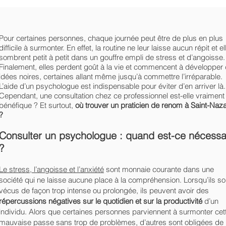
Pour certaines personnes, chaque journée peut être de plus en plus
difficile à surmonter. En effet, la routine ne leur laisse aucun répit et el
sombrent petit à petit dans un gouffre empli de stress et d’angoisse.
Finalement, elles perdent goût à la vie et commencent à développer
idées noires, certaines allant même jusqu’à commettre l’irréparable.
L’aide d’un psychologue est indispensable pour éviter d’en arriver là.
Cependant, une consultation chez ce professionnel est-elle vraiment
bénéfique ? Et surtout,
où trouver un praticien de renom à Saint-Naza
?
Consulter un psychologue : quand est-ce nécessa
?
Le stress, l’angoisse et l’anxiété
sont monnaie courante dans une
société qui ne laisse aucune place à la compréhension. Lorsqu’ils so
vécus de façon trop intense ou prolongée, ils peuvent avoir des
répercussions négatives sur le quotidien et sur la productivité
d’un
individu. Alors que certaines personnes parviennent à surmonter cet
mauvaise passe sans trop de problèmes, d’autres sont obligées de