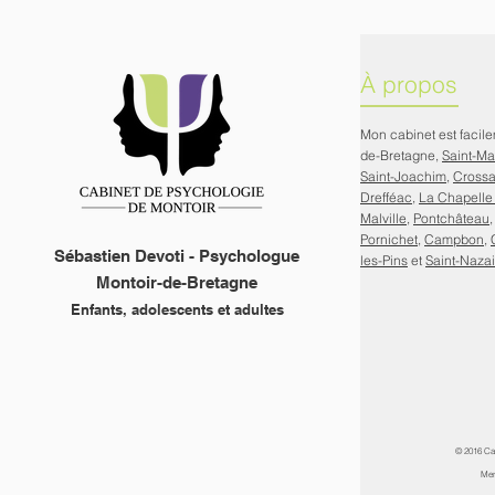
À propos
Mon cabinet est facil
de-Bretagne,
Saint-M
Saint-Joachim
,
Cross
Drefféac
,
La Chapelle
Malville
,
Pontchâteau
Pornichet
,
Campbon
,
Sébastien Devoti - Psychologue
les-Pins
et
Saint-Nazai
Montoir-de-Bretagne
Enfants, adolescents et adultes
© 2016 Ca
Men