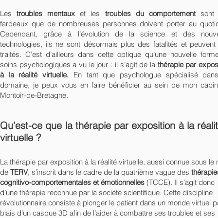
Les
troubles mentaux
et les
troubles du comportement
sont 
fardeaux que de nombreuses personnes doivent porter au quotid
Cependant, grâce à l’évolution de la science et des nouve
technologies, ils ne sont désormais plus des fatalités et peuvent 
traités. C’est d’ailleurs dans cette optique qu’une nouvelle form
soins psychologiques a vu le jour : il s’agit de la
thérapie par expos
à la réalité virtuelle.
En tant que psychologue spécialisé dan
domaine, je peux vous en faire bénéficier au sein de mon cabin
Montoir-de-Bretagne.
Qu’est-ce que la thérapie par exposition à la réali
virtuelle ?
La thérapie par exposition à la réalité virtuelle, aussi connue sous le
de
TERV
, s’inscrit dans le cadre de la quatrième vague des
thérapie
cognitivo-comportementales et émotionnelles
(TCCE). Il s’agit donc
d’une thérapie reconnue par la société scientifique. Cette discipline
révolutionnaire consiste à plonger le patient dans un monde virtuel p
biais d’un casque 3D afin de l’aider à combattre ses troubles et ses