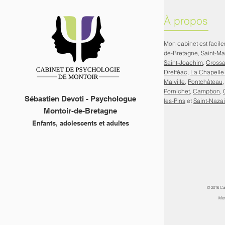
À propos
Mon cabinet est facil
de-Bretagne,
Saint-M
Saint-Joachim
,
Cross
Drefféac
,
La Chapelle
Malville
,
Pontchâteau
Pornichet
,
Campbon
,
Sébastien Devoti - Psychologue
les-Pins
et
Saint-Nazai
Montoir-de-Bretagne
Enfants, adolescents et adultes
© 2016 Ca
Men