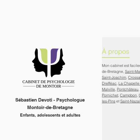
À propos
Mon cabinet est facil
de-Bretagne,
Saint-M
Saint-Joachim
,
Cross
Drefféac
,
La Chapelle
Malville
,
Pontchâteau
Pornichet
,
Campbon
,
Sébastien Devoti - Psychologue
les-Pins
et
Saint-Nazai
Montoir-de-Bretagne
Enfants, adolescents et adultes