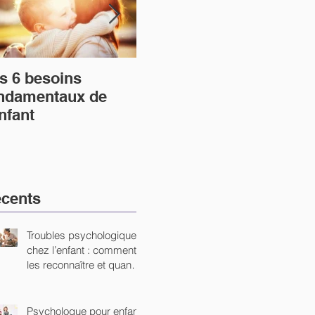
s 6 besoins
Le lien entre la
Écr
ndamentaux de
violence verbale et
tr
enfant
l’anxiété dont
personne ne parle
cents
Troubles psychologiques
chez l’enfant : comment
les reconnaître et quand
consulter ?
Psychologue pour enfant