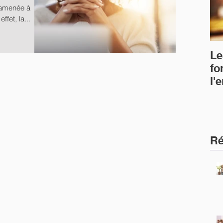
 amenée à
fet, la...
Le
fo
l'
Ré