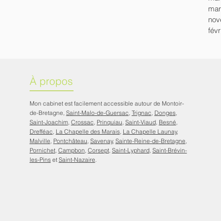
mar
nov
févr
À propos
Mon cabinet est facilement accessible autour de Montoir-
de-Bretagne,
Saint-Malo-de-Guersac
,
Trignac
,
Donges
,
Saint-Joachim
,
Crossac
,
Prinquiau
,
Saint-Viaud
,
Besné
,
Drefféac
,
La Chapelle des Marais
,
La Chapelle Launay
,
Malville
,
Pontchâteau
,
Savenay
,
Sainte-Reine-de-Bretagne
,
Pornichet
,
Campbon
,
Corsept
,
Saint-Lyphard
,
Saint-Brévin-
les-Pins
et
Saint-Nazaire
.