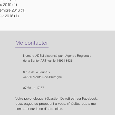
s 2019
(1)
1 post
embre 2016
(1)
1 post
ier 2016
(1)
1 post
Me contacter
Numéro
ADELI
dispensé par l'Agence Régionale
de la Santé (ARS) est le
449313436
6 rue de la Jaunais
44550 Montoir-de-Bretagne
07 68 14 17 77
Votre psychologue Sébastien Devoti est sur Facebook,
deux pages se proposent à vous, n'hésitez pas à me
contacter sur l'une d'entre elles.