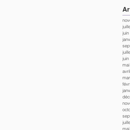
Ar
nov
juil
juin
jan
sep
juil
juin
mai
avri
mar
févr
jan
déc
nov
oct
sep
juil
mai