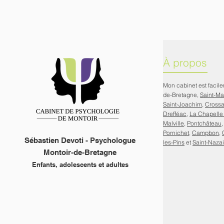
À propos
Mon cabinet est facil
de-Bretagne,
Saint-M
Saint-Joachim
,
Cross
Drefféac
,
La Chapelle
Malville
,
Pontchâteau
Pornichet
,
Campbon
,
Sébastien Devoti - Psychologue
les-Pins
et
Saint-Nazai
Montoir-de-Bretagne
Enfants, adolescents et adultes