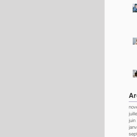
Ar
nov
juil
juin
janv
sep