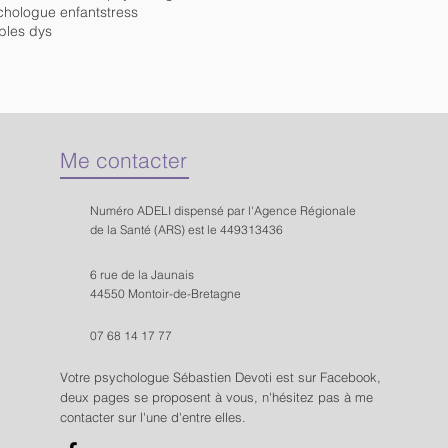
chologue enfant
stress
bles dys
Me contacter
Numéro
ADELI
dispensé par l'Agence Régionale
de la Santé (ARS) est le
449313436
6 rue de la Jaunais
44550 Montoir-de-Bretagne
07 68 14 17 77
Votre psychologue Sébastien Devoti est sur Facebook,
deux pages se proposent à vous, n'hésitez pas à me
contacter sur l'une d'entre elles.