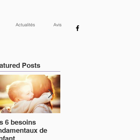
Actualités
Avis
atured Posts
s 6 besoins
Le lien entre la
Écr
ndamentaux de
violence verbale et
tr
enfant
l’anxiété dont