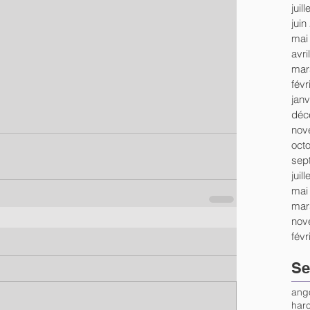
juil
juin
mai
avri
mar
févr
janv
déc
nov
oct
sep
juil
mai
mar
nov
févr
Se
ang
harc