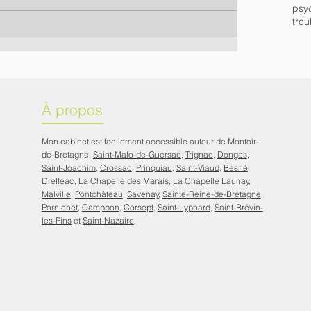
psy
trou
À propos
Mon cabinet est facilement accessible autour de Montoir-
de-Bretagne,
Saint-Malo-de-Guersac
,
Trignac
,
Donges
,
Saint-Joachim
,
Crossac
,
Prinquiau
,
Saint-Viaud
,
Besné
,
Drefféac
,
La Chapelle des Marais
,
La Chapelle Launay
,
Malville
,
Pontchâteau
,
Savenay
,
Sainte-Reine-de-Bretagne
,
Pornichet
,
Campbon
,
Corsept
,
Saint-Lyphard
,
Saint-Brévin-
les-Pins
et
Saint-Nazaire
.