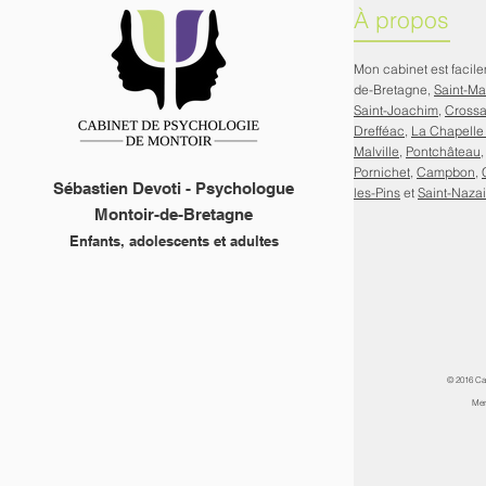
À propos
Mon cabinet est facil
de-Bretagne,
Saint-M
Saint-Joachim
,
Cross
Drefféac
,
La Chapelle
Malville
,
Pontchâteau
Pornichet
,
Campbon
,
Sébastien Devoti - Psychologue
les-Pins
et
Saint-Nazai
Montoir-de-Bretagne
Enfants, adolescents et adultes
© 2016 Ca
Men