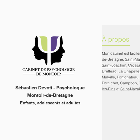
À propos
Mon cabinet est facil
de-Bretagne,
Saint-M
Saint-Joachim
,
Cross
Drefféac
,
La Chapelle
Malville
,
Pontchâteau
Pornichet
,
Campbon
,
Sébastien Devoti - Psychologue
les-Pins
et
Saint-Nazai
Montoir-de-Bretagne
Enfants, adolescents et adultes