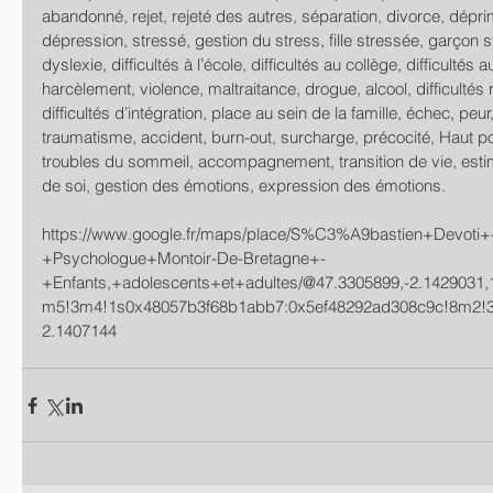
abandonné, rejet, rejeté des autres, séparation, divorce, déprim
dépression, stressé, gestion du stress, fille stressée, garçon s
dyslexie, difficultés à l’école, difficultés au collège, difficultés au
harcèlement, violence, maltraitance, drogue, alcool, difficultés r
difficultés d’intégration, place au sein de la famille, échec, peu
traumatisme, accident, burn-out, surcharge, précocité, Haut poten
troubles du sommeil, accompagnement, transition de vie, estim
de soi, gestion des émotions, expression des émotions.
https://www.google.fr/maps/place/S%C3%A9bastien+Devoti+
+Psychologue+Montoir-De-Bretagne+-
+Enfants,+adolescents+et+adultes/@47.3305899,-2.1429031
m5!3m4!1s0x48057b3f68b1abb7:0x5ef48292ad308c9c!8m2!3
2.1407144