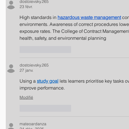
dostoievsky.265
23 févr.
High standards in 
hazardous waste management
 con
environments. Awareness of correct procedures lowe
exposure rates. The College of Contract Management
health, safety, and environmental planning
J'aime
Répondre
dostoievsky.265
27 janv.
Using a 
study goal
 lets learners prioritise key tasks o
improve performance.
Modifié
J'aime
Répondre
mateoardanza