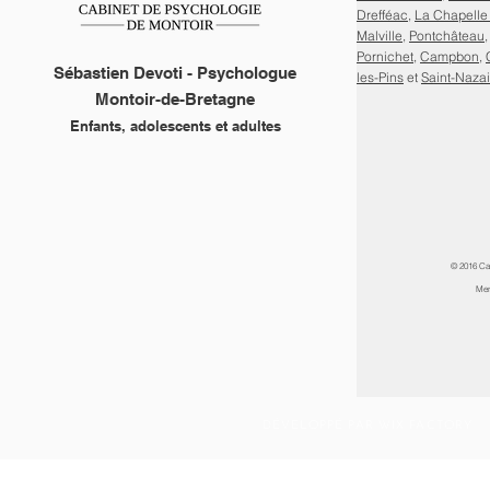
Drefféac
,
La Chapelle
Malville
,
Pontchâteau
Pornichet
,
Campbon
,
Sébastien Devoti - Psychologue
les-Pins
et
Saint-Nazai
Montoir-de-Bretagne
Enfants, adolescents et adultes
© 2016 Ca
Men
DÉVELOPPÉ PAR WIX FACTORY