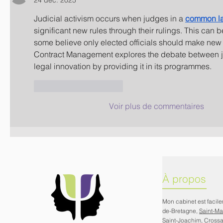
24 déc. 2025
Judicial activism occurs when judges in a 
common l
significant new rules through their rulings. This can b
some believe only elected officials should make new 
Contract Management explores the debate between jud
legal innovation by providing it in its programmes.
J'aime
Répondre
Voir plus de commentaires
À propos
Mon cabinet est facil
de-Bretagne,
Saint-M
Saint-Joachim
,
Cross